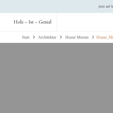
jetzt auf
Holz – Ist – Genial
Start
Architektur
House Morran
House_Mo