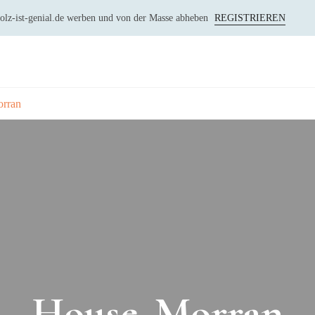
 holz-ist-genial.de werben und von der Masse abheben
REGISTRIEREN
rran
House_Morran